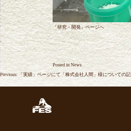
「
研究・開発
」ページへ
Posted in
News
投
Previous:
「実績」ページにて「株式会社人間」様についての記
稿
ナ
ビ
ゲ
ー