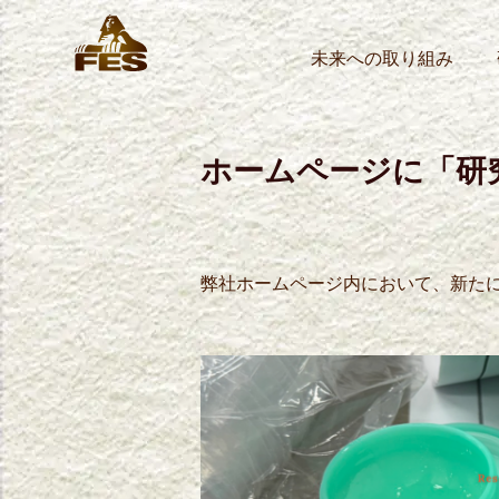
Skip
to
未来への取り組み
content
FES株式会社
3Dモデリング 3Dスキャン CNC大型切削 発泡成型 FR
ホームページに「研
弊社ホームページ内において、新た