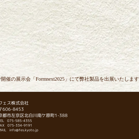
開催の展示会「Formnext2025」にて弊社製品を出展いたします
フェス株式会社
〒606-8453
京都市左京区北白川南ケ原町1-388
EL
075-585-4355
FAX
075-334-9191
MAIL
info@fes.kyoto.jp