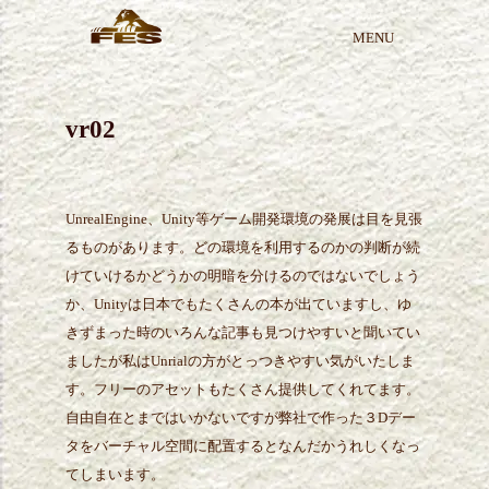
Skip
MENU
to
FES株式会社
3Dモデリング 3Dスキャン CNC大型切削 発泡成型 FRP造形
content
vr02
UnrealEngine、Unity等ゲーム開発環境の発展は目を見張
るものがあります。どの環境を利用するのかの判断が続
けていけるかどうかの明暗を分けるのではないでしょう
か、Unityは日本でもたくさんの本が出ていますし、ゆ
きずまった時のいろんな記事も見つけやすいと聞いてい
ましたが私はUnrialの方がとっつきやすい気がいたしま
す。フリーのアセットもたくさん提供してくれてます。
自由自在とまではいかないですが弊社で作った３Dデー
タをバーチャル空間に配置するとなんだかうれしくなっ
てしまいます。