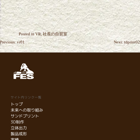
Posted in
VR
,
社長の自習室
投
Previous:
vr01
Next:
tdprint02
稿
ナ
ビ
ゲ
ー
シ
サイト内リンク一覧
ョ
トップ
ン
未来への取り組み
サンドプリント
3D制作
立体出力
製品成形
実績